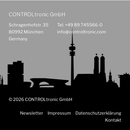
CONTROLtronic GmbH
Schragenhofstr. 35
Tel. +49 89 745566-0
80992 München
info@controltronic.com
Germany
© 2026 CONTROLtronic GmbH
Newsletter
Impressum
Datenschutzerklärung
Kontakt