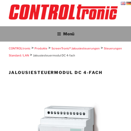
Zum
Inhalt
springen
CONTROLTRONIC
CONTROLtronic – Living Emotions® – ScreenTronic®
Menü
>
>
>
CONTROLtronic
Produkte
ScreenTronic® Jalousiesteuerungen
Steuerungen
>
Standard / LAN
Jalousiesteuermodul DC 4-fach
JALOUSIESTEUERMODUL DC 4-FACH