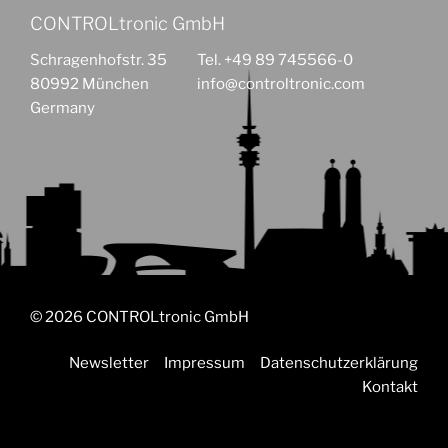
CONTROLtronic GmbH
Schragenhofstr. 35
Tel. +49 89 745566-0
80992 München
info@controltronic.com
Germany
© 2026 CONTROLtronic GmbH
Newsletter
Impressum
Datenschutzerklärung
Kontakt