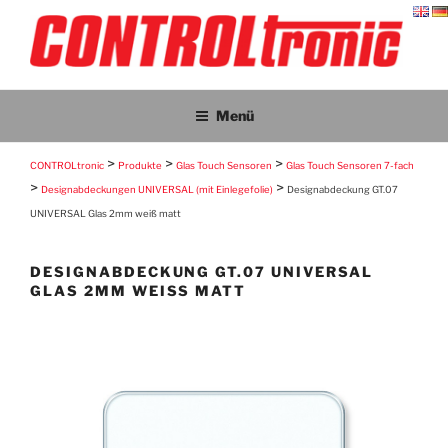
Zum
Inhalt
springen
CONTROLTRONIC
CONTROLtronic – Living Emotions® – ScreenTronic®
Menü
>
>
>
CONTROLtronic
Produkte
Glas Touch Sensoren
Glas Touch Sensoren 7-fach
>
>
Designabdeckungen UNIVERSAL (mit Einlegefolie)
Designabdeckung GT.07
UNIVERSAL Glas 2mm weiß matt
DESIGNABDECKUNG GT.07 UNIVERSAL
GLAS 2MM WEISS MATT